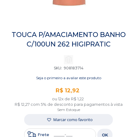
Saltar
para
TOUCA P/AMACIAMENTO BANHO
o
C/100UN 262 HIGIPRATIC
início
da
Galeria
de
imagens
SKU
908183714
Seja o primeiro a avaliar este produto
R$ 12,92
ou 12x de
R$ 1,22
R$ 12,27
com 5% de desconto para pagamentos à vista
Sem Estoque
Marcar como favorito
Frete
OK