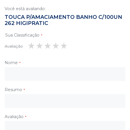
Você está avaliando:
TOUCA P/AMACIAMENTO BANHO C/100UN
262 HIGIPRATIC
Sua Classificação
Avaliação
1
2
3
4
5
estrela
estrelas
estrelas
estrelas
estrelas
Nome
Resumo
Avaliação