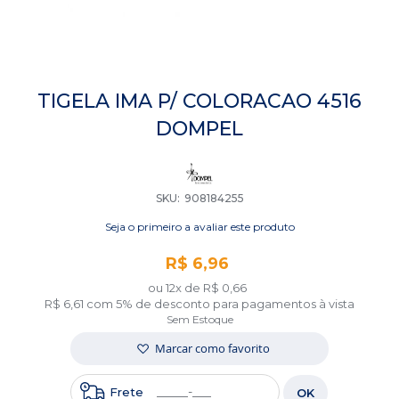
Saltar
para
TIGELA IMA P/ COLORACAO 4516
o
DOMPEL
início
da
Galeria
de
imagens
SKU
908184255
Seja o primeiro a avaliar este produto
R$ 6,96
ou 12x de
R$ 0,66
R$ 6,61
com 5% de desconto para pagamentos à vista
Sem Estoque
Marcar como favorito
Frete
OK