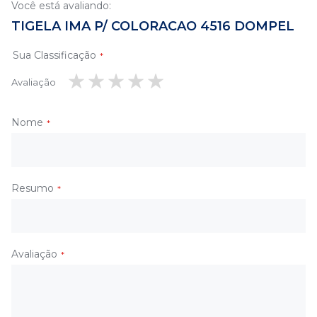
Você está avaliando:
TIGELA IMA P/ COLORACAO 4516 DOMPEL
Sua Classificação
Avaliação
1
2
3
4
5
estrela
estrelas
estrelas
estrelas
estrelas
Nome
Resumo
Avaliação