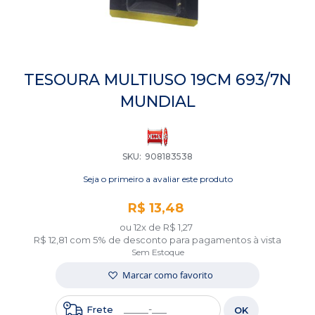
Saltar
para
TESOURA MULTIUSO 19CM 693/7N
o
MUNDIAL
início
da
Galeria
de
imagens
SKU
908183538
Seja o primeiro a avaliar este produto
R$ 13,48
ou 12x de
R$ 1,27
R$ 12,81
com 5% de desconto para pagamentos à vista
Sem Estoque
Marcar como favorito
Frete
OK