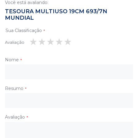
Você está avaliando:
TESOURA MULTIUSO 19CM 693/7N
MUNDIAL
Sua Classificação
Avaliação
1
2
3
4
5
estrela
estrelas
estrelas
estrelas
estrelas
Nome
Resumo
Avaliação