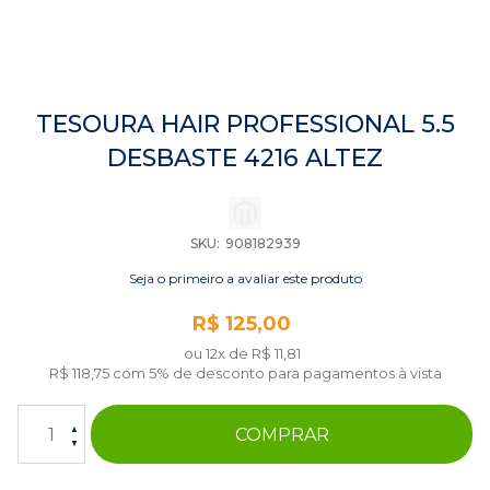
Saltar
para
TESOURA HAIR PROFESSIONAL 5.5
o
DESBASTE 4216 ALTEZ
início
da
Galeria
de
imagens
SKU
908182939
Seja o primeiro a avaliar este produto
R$ 125,00
ou 12x de
R$ 11,81
R$ 118,75
com 5% de desconto para pagamentos à vista
COMPRAR