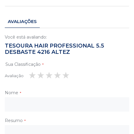
AVALIAÇÕES
Você está avaliando:
TESOURA HAIR PROFESSIONAL 5.5
DESBASTE 4216 ALTEZ
Sua Classificação
Avaliação
1
2
3
4
5
estrela
estrelas
estrelas
estrelas
estrelas
Nome
Resumo