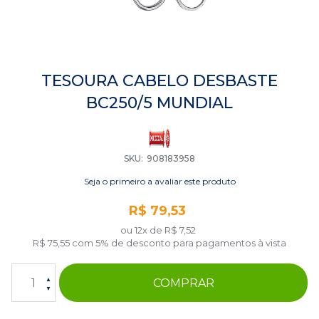
Saltar
para
TESOURA CABELO DESBASTE
o
BC250/5 MUNDIAL
início
da
Galeria
de
imagens
SKU
908183958
Seja o primeiro a avaliar este produto
R$ 79,53
ou 12x de
R$ 7,52
R$ 75,55
com 5% de desconto para pagamentos à vista
COMPRAR