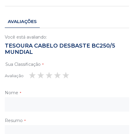
AVALIAÇÕES
Você está avaliando:
TESOURA CABELO DESBASTE BC250/5
MUNDIAL
Sua Classificação
Avaliação
1
2
3
4
5
estrela
estrelas
estrelas
estrelas
estrelas
Nome
Resumo