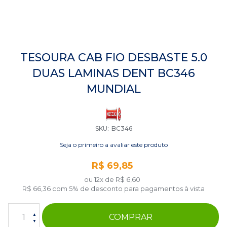
Saltar
para
TESOURA CAB FIO DESBASTE 5.0
o
DUAS LAMINAS DENT BC346
início
da
MUNDIAL
Galeria
de
imagens
SKU
BC346
Seja o primeiro a avaliar este produto
R$ 69,85
ou 12x de
R$ 6,60
R$ 66,36
com 5% de desconto para pagamentos à vista
COMPRAR