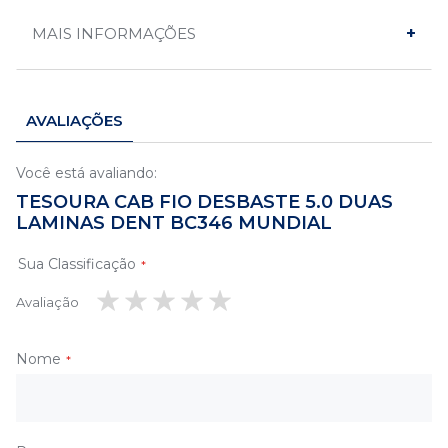
MAIS INFORMAÇÕES
AVALIAÇÕES
Você está avaliando:
TESOURA CAB FIO DESBASTE 5.0 DUAS
LAMINAS DENT BC346 MUNDIAL
Sua Classificação
Avaliação
1
2
3
4
5
estrela
estrelas
estrelas
estrelas
estrelas
Nome