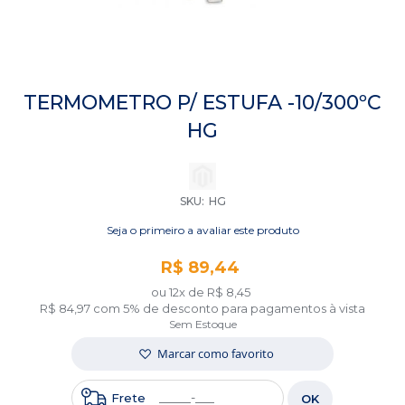
Saltar
para
TERMOMETRO P/ ESTUFA -10/300ºC
o
HG
início
da
Galeria
de
imagens
SKU
HG
Seja o primeiro a avaliar este produto
R$ 89,44
ou 12x de
R$ 8,45
R$ 84,97
com 5% de desconto para pagamentos à vista
Sem Estoque
Marcar como favorito
Frete
OK