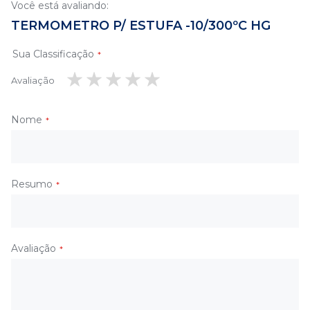
Você está avaliando:
TERMOMETRO P/ ESTUFA -10/300ºC HG
Sua Classificação
Avaliação
1
2
3
4
5
estrela
estrelas
estrelas
estrelas
estrelas
Nome
Resumo
Avaliação