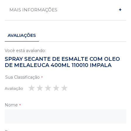
MAIS INFORMAÇÕES
AVALIAÇÕES
Você está avaliando:
SPRAY SECANTE DE ESMALTE COM OLEO
DE MELALEUCA 400ML 110010 IMPALA
Sua Classificação
Avaliação
1
2
3
4
5
estrela
estrelas
estrelas
estrelas
estrelas
Nome