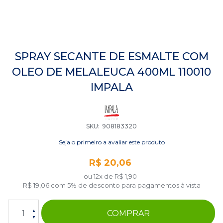
Saltar
para
SPRAY SECANTE DE ESMALTE COM
o
OLEO DE MELALEUCA 400ML 110010
início
da
IMPALA
Galeria
de
imagens
SKU
908183320
Seja o primeiro a avaliar este produto
R$ 20,06
ou 12x de
R$ 1,90
R$ 19,06
com 5% de desconto para pagamentos à vista
COMPRAR