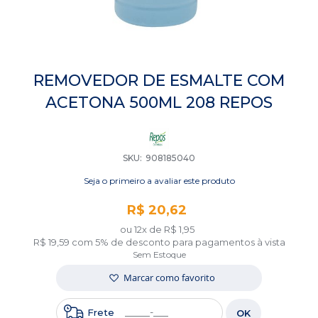
Saltar
para
REMOVEDOR DE ESMALTE COM
o
ACETONA 500ML 208 REPOS
início
da
Galeria
de
imagens
SKU
908185040
Seja o primeiro a avaliar este produto
R$ 20,62
ou 12x de
R$ 1,95
R$ 19,59
com 5% de desconto para pagamentos à vista
Sem Estoque
Marcar como favorito
Frete
OK