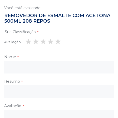
Você está avaliando:
REMOVEDOR DE ESMALTE COM ACETONA
500ML 208 REPOS
Sua Classificação
Avaliação
1
2
3
4
5
estrela
estrelas
estrelas
estrelas
estrelas
Nome
Resumo
Avaliação