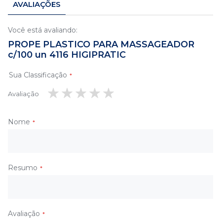
AVALIAÇÕES
Você está avaliando:
PROPE PLASTICO PARA MASSAGEADOR
c/100 un 4116 HIGIPRATIC
Sua Classificação
Avaliação
1
2
3
4
5
estrela
estrelas
estrelas
estrelas
estrelas
Nome
Resumo
Avaliação