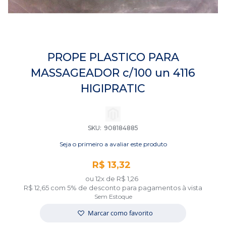
Saltar
para
PROPE PLASTICO PARA
o
MASSAGEADOR c/100 un 4116
início
da
HIGIPRATIC
Galeria
de
imagens
SKU
908184885
Seja o primeiro a avaliar este produto
R$ 13,32
ou 12x de
R$ 1,26
R$ 12,65
com 5% de desconto para pagamentos à vista
Sem Estoque
Marcar como favorito