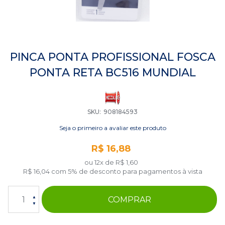
Saltar
para
PINCA PONTA PROFISSIONAL FOSCA
o
PONTA RETA BC516 MUNDIAL
início
da
Galeria
de
imagens
SKU
908184593
Seja o primeiro a avaliar este produto
R$ 16,88
ou 12x de
R$ 1,60
R$ 16,04
com 5% de desconto para pagamentos à vista
COMPRAR