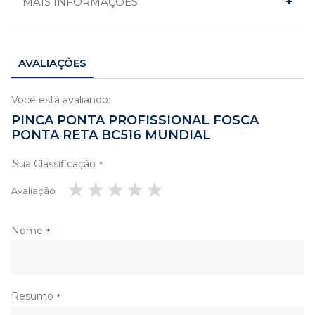
MAIS INFORMAÇÕES
AVALIAÇÕES
Você está avaliando:
PINCA PONTA PROFISSIONAL FOSCA
PONTA RETA BC516 MUNDIAL
Sua Classificação
Avaliação
1
2
3
4
5
estrela
estrelas
estrelas
estrelas
estrelas
Nome
Resumo