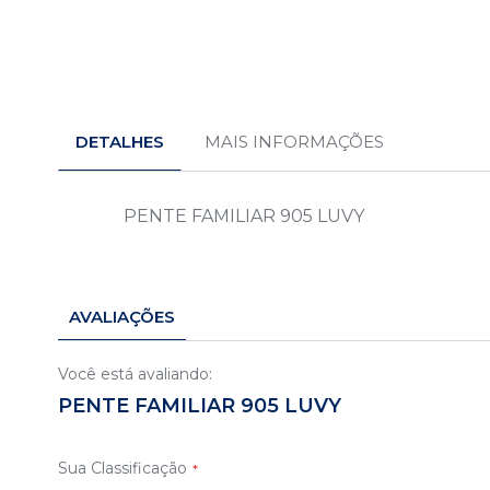
Saltar
para
o
DETALHES
MAIS INFORMAÇÕES
início
da
Galeria
de
PENTE FAMILIAR 905 LUVY
imagens
AVALIAÇÕES
Você está avaliando:
PENTE FAMILIAR 905 LUVY
Sua Classificação