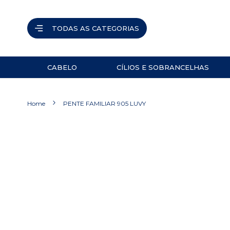
TODAS AS CATEGORIAS
CABELO
CÍLIOS E SOBRANCELHAS
ACESSÓRIOS
PINÇAS
Home
PENTE FAMILIAR 905 LUVY
NAVALHETES
ACESSÓRIOS
Pular
para
TESOURAS
o
final
PRODUTOS
da
Galeria
de
imagens