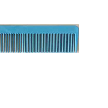
Bisturi e Cureta
Cortador de Unha
Tesouras
ESTERILIZADORES
ACESSÓRIOS
LIXAS