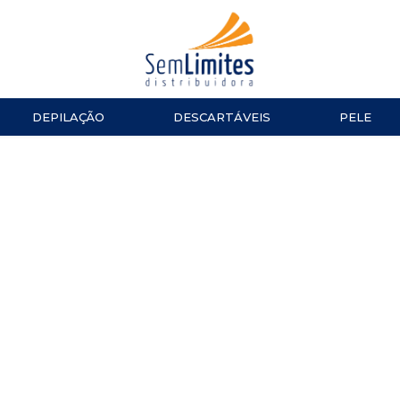
DEPILAÇÃO
DESCARTÁVEIS
PELE
ACESSÓRIOS
LUVAS
ESMALTES
TESOURA
Impala
MANICURE E PEDICURE
ACESSÓ
Repos
Cinco
TOALHAS
Dailus
Top Beauty
TOUCAS
DNA Italy
ALGODÃO
CUTELARIA
LENÇOL
Alicate de Cutícula
Alicate de Unha
Espátulas e Empurradores