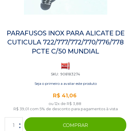
Saltar
para
PARAFUSOS INOX PARA ALICATE DE
o
CUTICULA 722/777/772/770/776/778
início
da
PCTE C/50 MUNDIAL
Galeria
de
imagens
SKU
908183274
Seja o primeiro a avaliar este produto
R$ 41,06
ou 12x de
R$ 3,88
R$ 39,01
com 5% de desconto para pagamentos à vista
COMPRAR