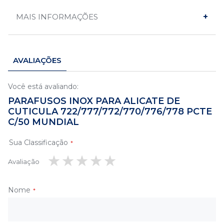
MAIS INFORMAÇÕES
AVALIAÇÕES
Você está avaliando:
PARAFUSOS INOX PARA ALICATE DE
CUTICULA 722/777/772/770/776/778 PCTE
C/50 MUNDIAL
Sua Classificação
Avaliação
1
2
3
4
5
estrela
estrelas
estrelas
estrelas
estrelas
Nome