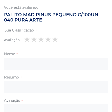
Você está avaliando:
PALITO MAD PINUS PEQUENO C/100UN
040 PURA ARTE
Sua Classificação
Avaliação
1
2
3
4
5
estrela
estrelas
estrelas
estrelas
estrelas
Nome
Resumo
Avaliação