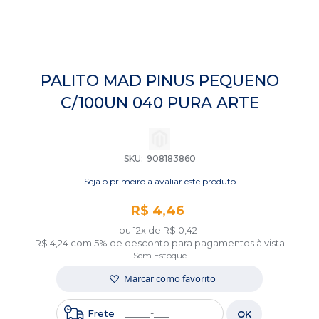
Saltar
para
PALITO MAD PINUS PEQUENO
o
C/100UN 040 PURA ARTE
início
da
Galeria
de
imagens
SKU
908183860
Seja o primeiro a avaliar este produto
R$ 4,46
ou 12x de
R$ 0,42
R$ 4,24
com 5% de desconto para pagamentos à vista
Sem Estoque
Marcar como favorito
Frete
OK