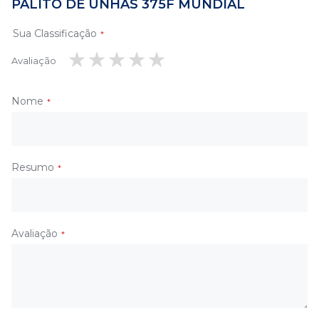
PALITO DE UNHAS 375F MUNDIAL
Sua Classificação
Avaliação
1
2
3
4
5
estrela
estrelas
estrelas
estrelas
estrelas
Nome
Resumo
Avaliação