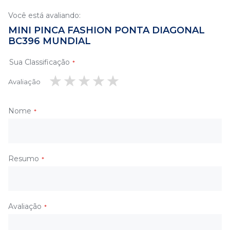
Você está avaliando:
MINI PINCA FASHION PONTA DIAGONAL
BC396 MUNDIAL
Sua Classificação
Avaliação
1
2
3
4
5
estrela
estrelas
estrelas
estrelas
estrelas
Nome
Resumo
Avaliação