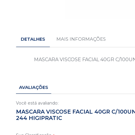
Saltar
para
o
DETALHES
MAIS INFORMAÇÕES
início
da
Galeria
de
MASCARA VISCOSE FACIAL 40GR C/100UN
imagens
AVALIAÇÕES
Você está avaliando:
MASCARA VISCOSE FACIAL 40GR C/100U
244 HIGIPRATIC