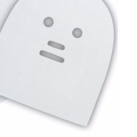
Bisturi e Cureta
Cortador de Unha
Tesouras
ESTERILIZADORES
ACESSÓRIOS
LIXAS