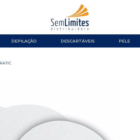
DEPILAÇÃO
DESCARTÁVEIS
PELE
ACESSÓRIOS
LUVAS
ESMALTES
TESOURA
RATIC
Impala
MANICURE E PEDICURE
ACESSÓ
Repos
Cinco
TOALHAS
Dailus
Top Beauty
TOUCAS
DNA Italy
ALGODÃO
CUTELARIA
LENÇOL
Alicate de Cutícula
Alicate de Unha
Espátulas e Empurradores