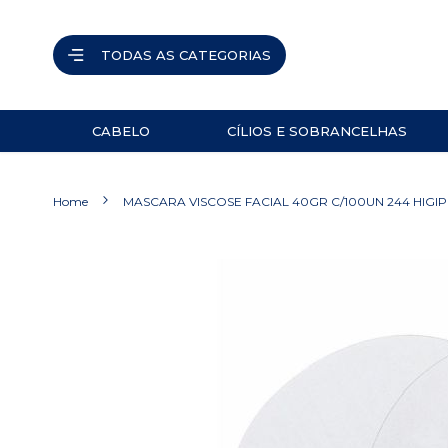
TODAS AS CATEGORIAS
CABELO
CÍLIOS E SOBRANCELHAS
ACESSÓRIOS
PINÇAS
Home
MASCARA VISCOSE FACIAL 40GR C/100UN 244 HIGIP
NAVALHETES
ACESSÓRIOS
Pular
para
TESOURAS
o
final
PRODUTOS
da
Galeria
de
imagens