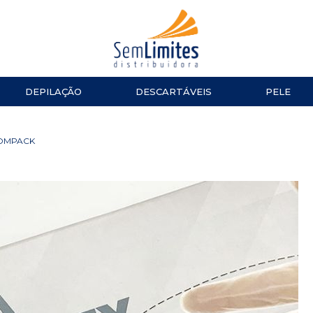
DEPILAÇÃO
DESCARTÁVEIS
PELE
ACESSÓRIOS
LUVAS
ESMALTES
TESOURA
BOMPACK
Impala
MANICURE E PEDICURE
ACESSÓ
Repos
Cinco
TOALHAS
Dailus
Top Beauty
TOUCAS
DNA Italy
ALGODÃO
CUTELARIA
LENÇOL
Alicate de Cutícula
Alicate de Unha
Espátulas e Empurradores