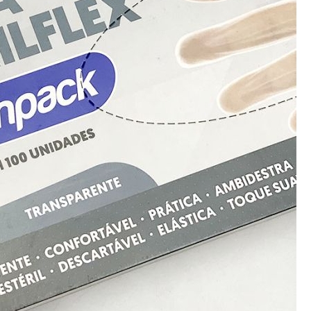
Bisturi e Cureta
Cortador de Unha
Tesouras
ESTERILIZADORES
ACESSÓRIOS
LIXAS