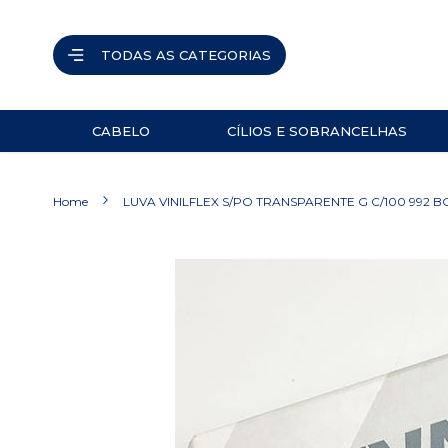
TODAS AS CATEGORIAS
CABELO
CÍLIOS E SOBRANCELHAS
ACESSÓRIOS
PINÇAS
Home
LUVA VINILFLEX S/PO TRANSPARENTE G C/100 992 
NAVALHETES
ACESSÓRIOS
Pular
para
TESOURAS
o
final
PRODUTOS
da
Galeria
de
imagens