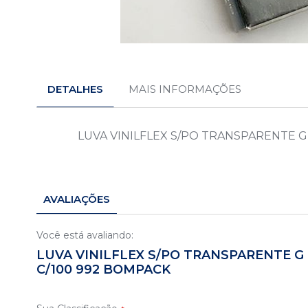
Saltar
para
o
DETALHES
MAIS INFORMAÇÕES
início
da
Galeria
de
LUVA VINILFLEX S/PO TRANSPARENTE G
imagens
AVALIAÇÕES
Você está avaliando:
LUVA VINILFLEX S/PO TRANSPARENTE G
C/100 992 BOMPACK