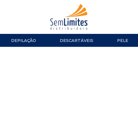
DEPILAÇÃO
DESCARTÁVEIS
PELE
ACESSÓRIOS
LUVAS
ESMALTES
TESOURA
Impala
MANICURE E PEDICURE
ACESSÓ
Repos
Cinco
TOALHAS
Dailus
Top Beauty
TOUCAS
DNA Italy
ALGODÃO
CUTELARIA
LENÇOL
Alicate de Cutícula
Alicate de Unha
Espátulas e Empurradores