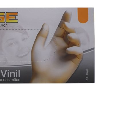
Bisturi e Cureta
Cortador de Unha
Tesouras
ESTERILIZADORES
ACESSÓRIOS
LIXAS