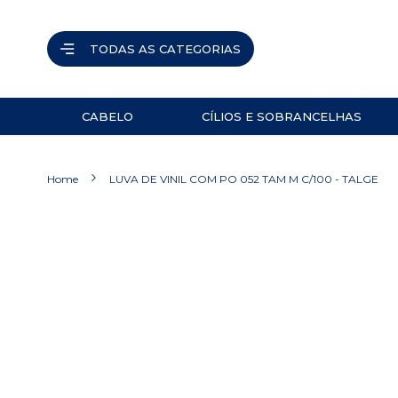
TODAS AS CATEGORIAS
CABELO
CÍLIOS E SOBRANCELHAS
ACESSÓRIOS
PINÇAS
Home
LUVA DE VINIL COM PO 052 TAM M C/100 - TALGE
NAVALHETES
ACESSÓRIOS
Pular
para
TESOURAS
o
final
PRODUTOS
da
Galeria
de
imagens