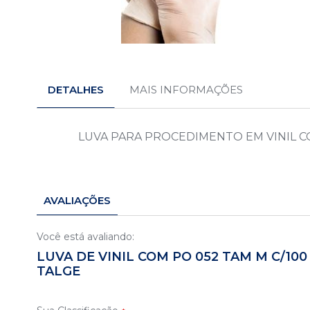
Saltar
para
o
DETALHES
MAIS INFORMAÇÕES
início
da
Galeria
de
LUVA PARA PROCEDIMENTO EM VINIL CO
imagens
AVALIAÇÕES
Você está avaliando:
LUVA DE VINIL COM PO 052 TAM M C/100 
TALGE