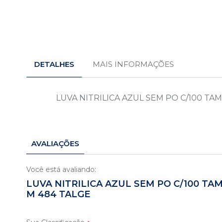
Saltar
para
o
DETALHES
MAIS INFORMAÇÕES
início
da
Galeria
de
LUVA NITRILICA AZUL SEM PO C/100 TA
imagens
AVALIAÇÕES
Você está avaliando:
LUVA NITRILICA AZUL SEM PO C/100 TAM
M 484 TALGE