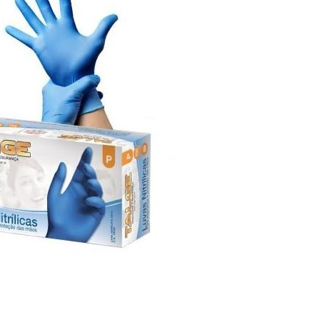
Bisturi e Cureta
Cortador de Unha
Tesouras
ESTERILIZADORES
ACESSÓRIOS
LIXAS