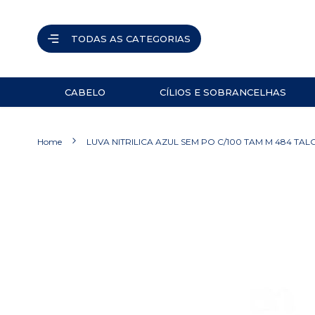
TODAS AS CATEGORIAS
CABELO
CÍLIOS E SOBRANCELHAS
ACESSÓRIOS
PINÇAS
Home
LUVA NITRILICA AZUL SEM PO C/100 TAM M 484 TAL
NAVALHETES
ACESSÓRIOS
Pular
para
TESOURAS
o
final
PRODUTOS
da
Galeria
de
imagens