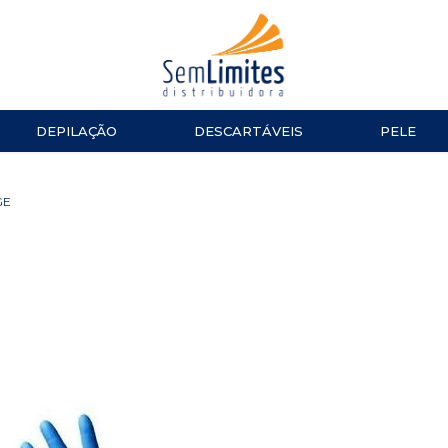
DEPILAÇÃO
DESCARTÁVEIS
PELE
ACESSÓRIOS
LUVAS
ESMALTES
TESOURA
GE
Impala
MANICURE E PEDICURE
ACESSÓ
Repos
Cinco
TOALHAS
Dailus
Top Beauty
TOUCAS
DNA Italy
ALGODÃO
CUTELARIA
LENÇOL
Alicate de Cutícula
Alicate de Unha
Espátulas e Empurradores