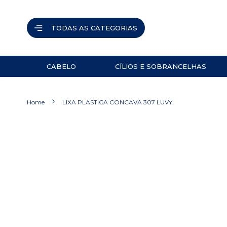
TODAS AS CATEGORIAS
CABELO
CÍLIOS E SOBRANCELHAS
ACESSÓRIOS
PINÇAS
Home
LIXA PLASTICA CONCAVA 307 LUVY
NAVALHETES
ACESSÓRIOS
Pular
para
TESOURAS
o
final
PRODUTOS
da
Galeria
de
imagens