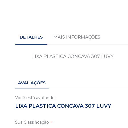
Saltar
para
o
DETALHES
MAIS INFORMAÇÕES
início
da
Galeria
de
LIXA PLASTICA CONCAVA 307 LUVY
imagens
AVALIAÇÕES
Você está avaliando:
LIXA PLASTICA CONCAVA 307 LUVY
Sua Classificação