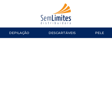
DEPILAÇÃO
DESCARTÁVEIS
PELE
ACESSÓRIOS
LUVAS
ESMALTES
TESOURA
Impala
MANICURE E PEDICURE
ACESSÓ
Repos
Cinco
TOALHAS
Dailus
Top Beauty
TOUCAS
DNA Italy
ALGODÃO
CUTELARIA
LENÇOL
Alicate de Cutícula
Alicate de Unha
Espátulas e Empurradores