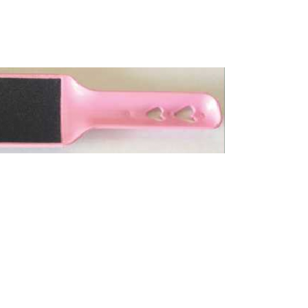
Bisturi e Cureta
Cortador de Unha
Tesouras
ESTERILIZADORES
ACESSÓRIOS
LIXAS