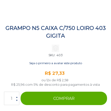
Saltar
para
GRAMPO N5 CAIXA C/750 LOIRO 403
o
GIGITA
início
da
Galeria
de
imagens
SKU
403
Seja o primeiro a avaliar este produto
R$ 27,33
ou 12x de
R$ 2,58
R$ 25,96
com 5% de desconto para pagamentos à vista
COMPRAR