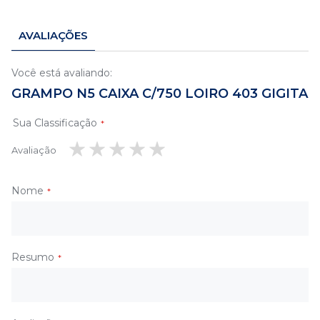
AVALIAÇÕES
Você está avaliando:
GRAMPO N5 CAIXA C/750 LOIRO 403 GIGITA
Sua Classificação
Avaliação
1
2
3
4
5
estrela
estrelas
estrelas
estrelas
estrelas
Nome
Resumo