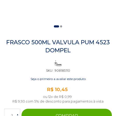
Saltar
para
FRASCO 500ML VALVULA PUM 4523
o
DOMPEL
início
da
Galeria
de
imagens
SKU
908185110
Seja o primeiro a avaliar este produto
R$ 10,45
ou 12x de
R$ 0,99
R$ 9,93
com 5% de desconto para pagamentos à vista
COMPRAR