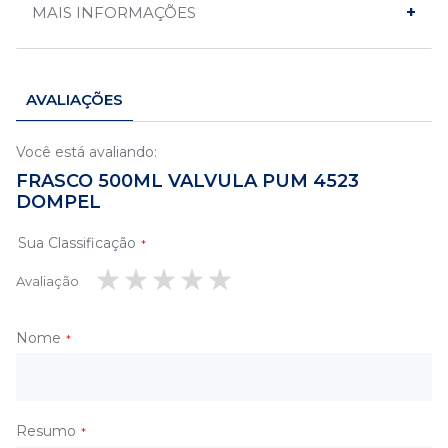
MAIS INFORMAÇÕES
AVALIAÇÕES
Você está avaliando:
FRASCO 500ML VALVULA PUM 4523
DOMPEL
Sua Classificação
Avaliação
1
2
3
4
5
estrela
estrelas
estrelas
estrelas
estrelas
Nome
Resumo