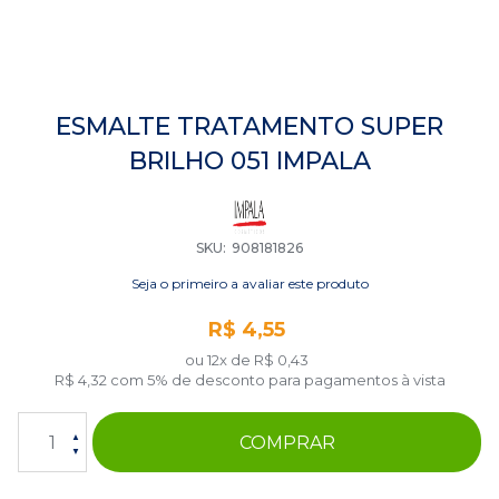
Saltar
para
ESMALTE TRATAMENTO SUPER
o
BRILHO 051 IMPALA
início
da
Galeria
de
imagens
SKU
908181826
Seja o primeiro a avaliar este produto
R$ 4,55
ou 12x de
R$ 0,43
R$ 4,32
com 5% de desconto para pagamentos à vista
COMPRAR