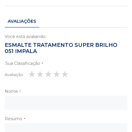
AVALIAÇÕES
Você está avaliando:
ESMALTE TRATAMENTO SUPER BRILHO
051 IMPALA
Sua Classificação
Avaliação
1
2
3
4
5
estrela
estrelas
estrelas
estrelas
estrelas
Nome
Resumo