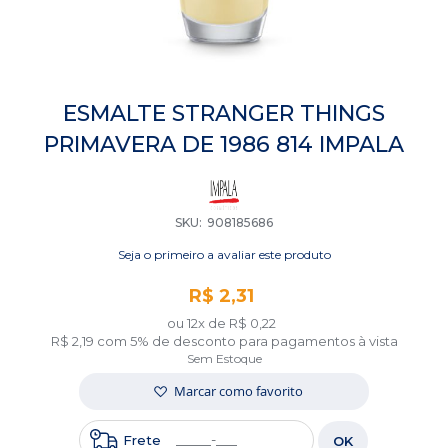
Saltar
para
ESMALTE STRANGER THINGS
o
PRIMAVERA DE 1986 814 IMPALA
início
da
Galeria
de
imagens
SKU
908185686
Seja o primeiro a avaliar este produto
R$ 2,31
ou 12x de
R$ 0,22
R$ 2,19
com 5% de desconto para pagamentos à vista
Sem Estoque
Marcar como favorito
Frete
OK