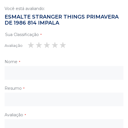
Você está avaliando:
ESMALTE STRANGER THINGS PRIMAVERA
DE 1986 814 IMPALA
Sua Classificação
Avaliação
1
2
3
4
5
estrela
estrelas
estrelas
estrelas
estrelas
Nome
Resumo
Avaliação