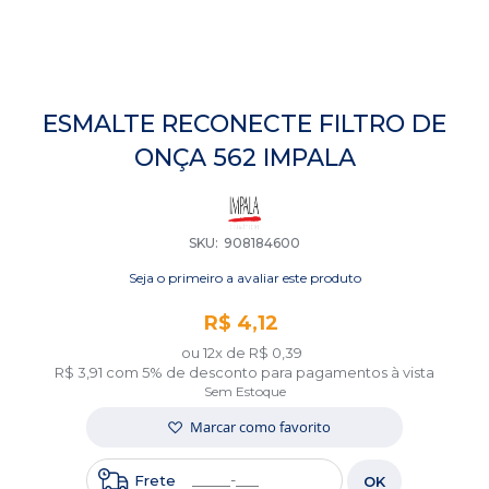
Saltar
para
ESMALTE RECONECTE FILTRO DE
o
ONÇA 562 IMPALA
início
da
Galeria
de
imagens
SKU
908184600
Seja o primeiro a avaliar este produto
R$ 4,12
ou 12x de
R$ 0,39
R$ 3,91
com 5% de desconto para pagamentos à vista
Sem Estoque
Marcar como favorito
Frete
OK