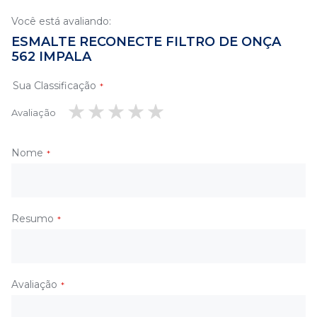
Você está avaliando:
ESMALTE RECONECTE FILTRO DE ONÇA
562 IMPALA
Sua Classificação
Avaliação
1
2
3
4
5
estrela
estrelas
estrelas
estrelas
estrelas
Nome
Resumo
Avaliação