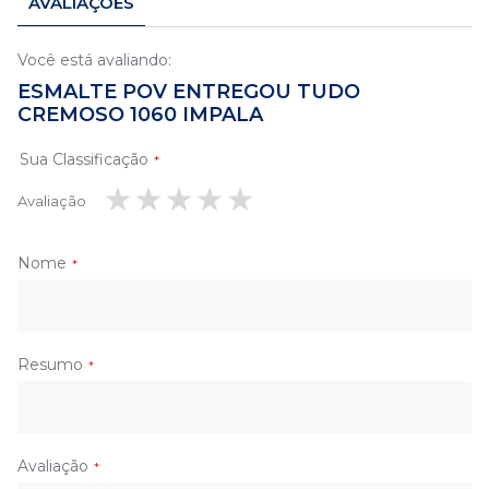
AVALIAÇÕES
Você está avaliando:
ESMALTE POV ENTREGOU TUDO
CREMOSO 1060 IMPALA
Sua Classificação
Avaliação
1
2
3
4
5
estrela
estrelas
estrelas
estrelas
estrelas
Nome
Resumo
Avaliação