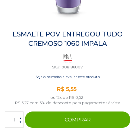
Saltar
para
ESMALTE POV ENTREGOU TUDO
o
CREMOSO 1060 IMPALA
início
da
Galeria
de
imagens
SKU
908186007
Seja o primeiro a avaliar este produto
R$ 5,55
ou 12x de
R$ 0,52
R$ 5,27
com 5% de desconto para pagamentos à vista
COMPRAR