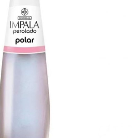
Bisturi e Cureta
Cortador de Unha
Tesouras
ESTERILIZADORES
ACESSÓRIOS
LIXAS