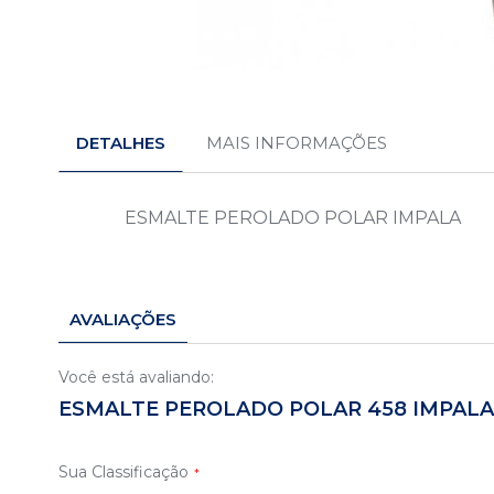
Saltar
para
o
DETALHES
MAIS INFORMAÇÕES
início
da
Galeria
de
ESMALTE PEROLADO POLAR IMPALA
imagens
AVALIAÇÕES
Você está avaliando:
ESMALTE PEROLADO POLAR 458 IMPALA
Sua Classificação