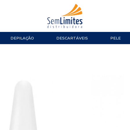
DEPILAÇÃO
DESCARTÁVEIS
PELE
ACESSÓRIOS
LUVAS
ESMALTES
TESOURA
Impala
MANICURE E PEDICURE
ACESSÓ
Repos
Cinco
TOALHAS
Dailus
Top Beauty
TOUCAS
DNA Italy
ALGODÃO
CUTELARIA
LENÇOL
Alicate de Cutícula
Alicate de Unha
Espátulas e Empurradores