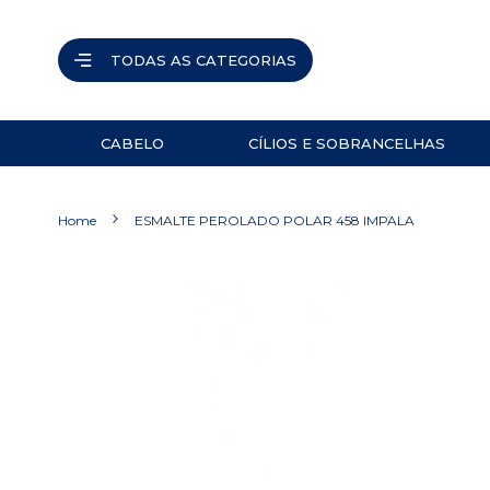
TODAS AS CATEGORIAS
CABELO
CÍLIOS E SOBRANCELHAS
ACESSÓRIOS
PINÇAS
Home
ESMALTE PEROLADO POLAR 458 IMPALA
NAVALHETES
ACESSÓRIOS
Pular
para
TESOURAS
o
final
PRODUTOS
da
Galeria
de
imagens