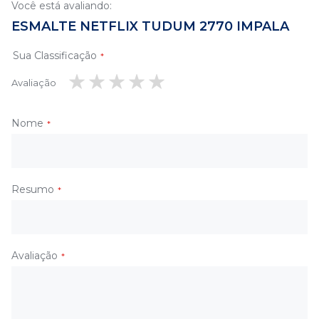
Você está avaliando:
ESMALTE NETFLIX TUDUM 2770 IMPALA
Sua Classificação
Avaliação
1
2
3
4
5
estrela
estrelas
estrelas
estrelas
estrelas
Nome
Resumo
Avaliação