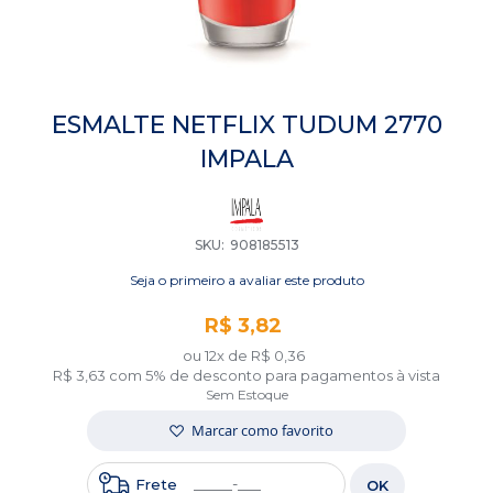
Saltar
para
ESMALTE NETFLIX TUDUM 2770
o
IMPALA
início
da
Galeria
de
imagens
SKU
908185513
Seja o primeiro a avaliar este produto
R$ 3,82
ou 12x de
R$ 0,36
R$ 3,63
com 5% de desconto para pagamentos à vista
Sem Estoque
Marcar como favorito
Frete
OK