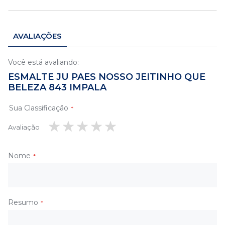
AVALIAÇÕES
Você está avaliando:
ESMALTE JU PAES NOSSO JEITINHO QUE
BELEZA 843 IMPALA
Sua Classificação
Avaliação
1
2
3
4
5
estrela
estrelas
estrelas
estrelas
estrelas
Nome
Resumo