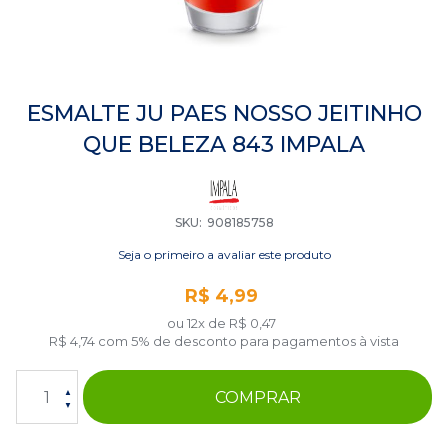
Saltar
para
ESMALTE JU PAES NOSSO JEITINHO
o
QUE BELEZA 843 IMPALA
início
da
Galeria
de
imagens
SKU
908185758
Seja o primeiro a avaliar este produto
R$ 4,99
ou 12x de
R$ 0,47
R$ 4,74
com 5% de desconto para pagamentos à vista
COMPRAR