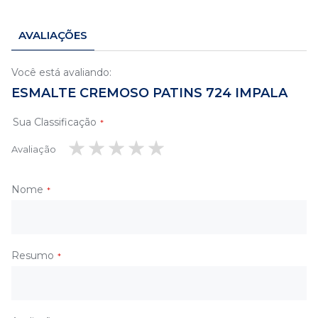
AVALIAÇÕES
Você está avaliando:
ESMALTE CREMOSO PATINS 724 IMPALA
Sua Classificação
Avaliação
1
2
3
4
5
estrela
estrelas
estrelas
estrelas
estrelas
Nome
Resumo