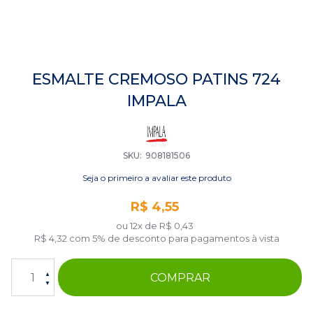
Saltar
para
ESMALTE CREMOSO PATINS 724
o
IMPALA
início
da
Galeria
de
imagens
SKU
908181506
Seja o primeiro a avaliar este produto
R$ 4,55
ou 12x de
R$ 0,43
R$ 4,32
com 5% de desconto para pagamentos à vista
COMPRAR