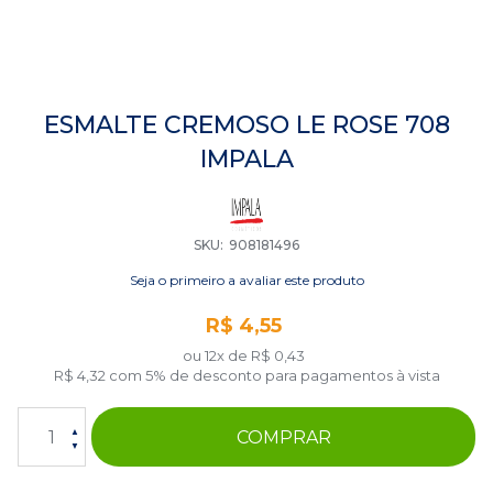
Saltar
para
ESMALTE CREMOSO LE ROSE 708
o
IMPALA
início
da
Galeria
de
imagens
SKU
908181496
Seja o primeiro a avaliar este produto
R$ 4,55
ou 12x de
R$ 0,43
R$ 4,32
com 5% de desconto para pagamentos à vista
COMPRAR