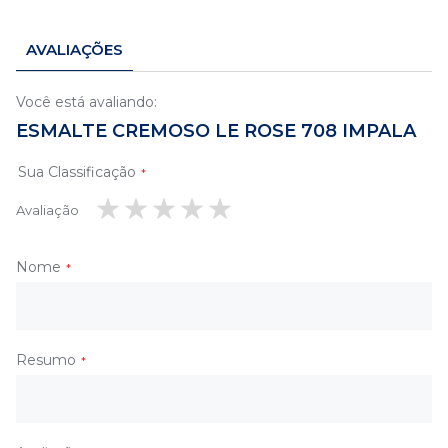
AVALIAÇÕES
Você está avaliando:
ESMALTE CREMOSO LE ROSE 708 IMPALA
Sua Classificação
Avaliação
1
2
3
4
5
estrela
estrelas
estrelas
estrelas
estrelas
Nome
Resumo