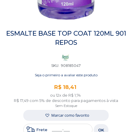
Saltar
para
ESMALTE BASE TOP COAT 120ML 901
o
REPOS
início
da
Galeria
de
imagens
SKU
908185047
Seja o primeiro a avaliar este produto
R$ 18,41
ou 12x de
R$ 1,74
R$ 17,49
com 5% de desconto para pagamentos à vista
Sem Estoque
Marcar como favorito
Frete
OK