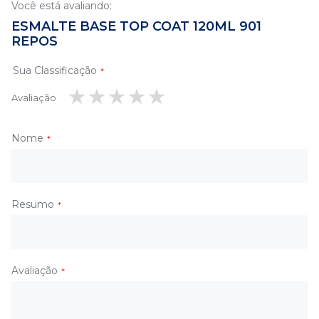
Você está avaliando:
ESMALTE BASE TOP COAT 120ML 901
REPOS
Sua Classificação
Avaliação
1
2
3
4
5
estrela
estrelas
estrelas
estrelas
estrelas
Nome
Resumo
Avaliação