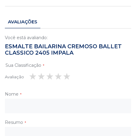
AVALIAÇÕES
Você está avaliando:
ESMALTE BAILARINA CREMOSO BALLET
CLASSICO 2405 IMPALA
Sua Classificação
Avaliação
1
2
3
4
5
estrela
estrelas
estrelas
estrelas
estrelas
Nome
Resumo