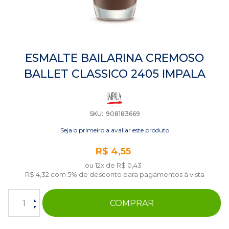
Saltar
para
ESMALTE BAILARINA CREMOSO
o
BALLET CLASSICO 2405 IMPALA
início
da
Galeria
de
imagens
SKU
908183669
Seja o primeiro a avaliar este produto
R$ 4,55
ou 12x de
R$ 0,43
R$ 4,32
com 5% de desconto para pagamentos à vista
COMPRAR