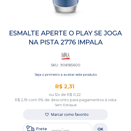
Saltar
para
ESMALTE APERTE O PLAY SE JOGA
o
NA PISTA 2776 IMPALA
início
da
Galeria
de
imagens
SKU
908185600
Seja o primeiro a avaliar este produto
R$ 2,31
ou 12x de
R$ 0,22
R$ 2,19
com 5% de desconto para pagamentos à vista
Sem Estoque
Marcar como favorito
Frete
OK