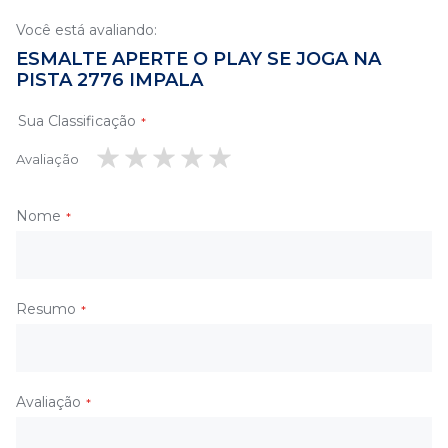
Você está avaliando:
ESMALTE APERTE O PLAY SE JOGA NA
PISTA 2776 IMPALA
Sua Classificação
Avaliação
1
2
3
4
5
estrela
estrelas
estrelas
estrelas
estrelas
Nome
Resumo
Avaliação