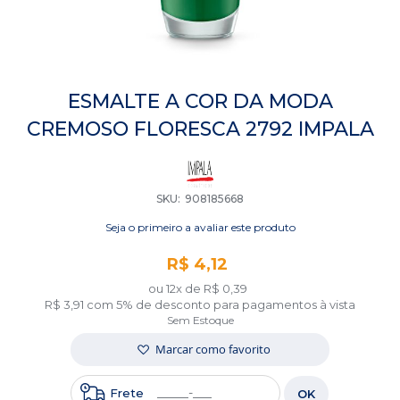
Saltar
para
ESMALTE A COR DA MODA
o
CREMOSO FLORESCA 2792 IMPALA
início
da
Galeria
de
imagens
SKU
908185668
Seja o primeiro a avaliar este produto
R$ 4,12
ou 12x de
R$ 0,39
R$ 3,91
com 5% de desconto para pagamentos à vista
Sem Estoque
Marcar como favorito
Frete
OK