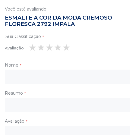
Você está avaliando:
ESMALTE A COR DA MODA CREMOSO
FLORESCA 2792 IMPALA
Sua Classificação
Avaliação
1
2
3
4
5
estrela
estrelas
estrelas
estrelas
estrelas
Nome
Resumo
Avaliação