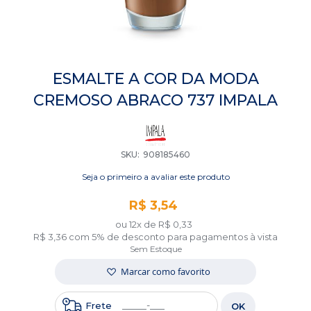
Saltar
para
ESMALTE A COR DA MODA
o
CREMOSO ABRACO 737 IMPALA
início
da
Galeria
de
imagens
SKU
908185460
Seja o primeiro a avaliar este produto
R$ 3,54
ou 12x de
R$ 0,33
R$ 3,36
com 5% de desconto para pagamentos à vista
Sem Estoque
Marcar como favorito
Frete
OK