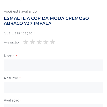
Você está avaliando:
ESMALTE A COR DA MODA CREMOSO
ABRACO 737 IMPALA
Sua Classificação
Avaliação
1
2
3
4
5
estrela
estrelas
estrelas
estrelas
estrelas
Nome
Resumo
Avaliação