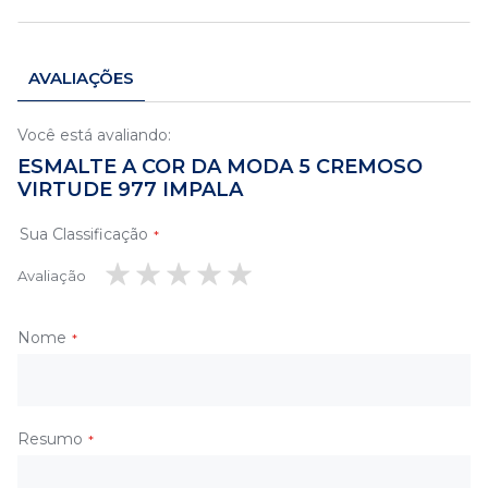
AVALIAÇÕES
Você está avaliando:
ESMALTE A COR DA MODA 5 CREMOSO
VIRTUDE 977 IMPALA
Sua Classificação
Avaliação
1
2
3
4
5
estrela
estrelas
estrelas
estrelas
estrelas
Nome
Resumo