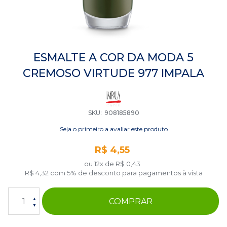
Saltar
para
ESMALTE A COR DA MODA 5
o
CREMOSO VIRTUDE 977 IMPALA
início
da
Galeria
de
imagens
SKU
908185890
Seja o primeiro a avaliar este produto
R$ 4,55
ou 12x de
R$ 0,43
R$ 4,32
com 5% de desconto para pagamentos à vista
COMPRAR