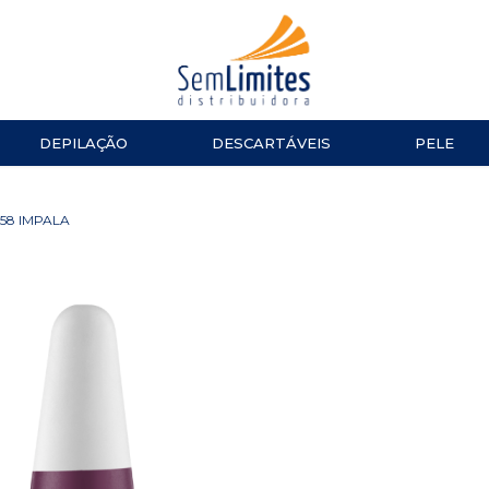
DEPILAÇÃO
DESCARTÁVEIS
PELE
ACESSÓRIOS
LUVAS
ESMALTES
TESOURA
58 IMPALA
Impala
MANICURE E PEDICURE
ACESSÓ
Repos
Cinco
TOALHAS
Dailus
Top Beauty
TOUCAS
DNA Italy
ALGODÃO
CUTELARIA
LENÇOL
Alicate de Cutícula
Alicate de Unha
Espátulas e Empurradores