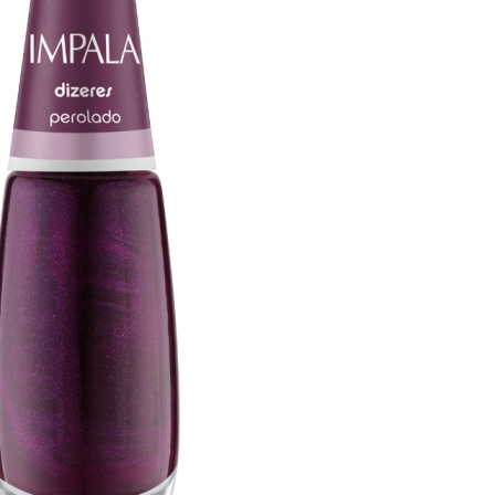
Bisturi e Cureta
Cortador de Unha
Tesouras
ESTERILIZADORES
ACESSÓRIOS
LIXAS