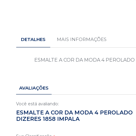
Saltar
para
o
DETALHES
MAIS INFORMAÇÕES
início
da
Galeria
de
ESMALTE A COR DA MODA 4 PEROLADO 
imagens
AVALIAÇÕES
Você está avaliando:
ESMALTE A COR DA MODA 4 PEROLADO
DIZERES 1858 IMPALA