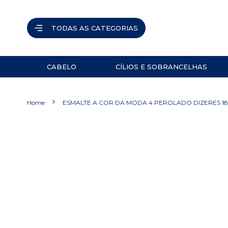
TODAS AS CATEGORIAS
CABELO
CÍLIOS E SOBRANCELHAS
ACESSÓRIOS
PINÇAS
Home
ESMALTE A COR DA MODA 4 PEROLADO DIZERES 18
NAVALHETES
ACESSÓRIOS
Pular
para
TESOURAS
o
final
PRODUTOS
da
Galeria
de
imagens