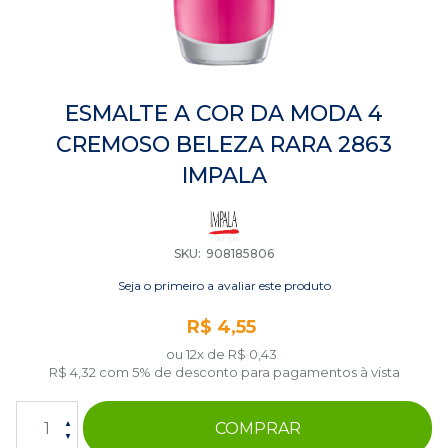
Saltar
para
ESMALTE A COR DA MODA 4
o
CREMOSO BELEZA RARA 2863
início
da
IMPALA
Galeria
de
imagens
SKU
908185806
Seja o primeiro a avaliar este produto
R$ 4,55
ou 12x de
R$ 0,43
R$ 4,32
com 5% de desconto para pagamentos à vista
COMPRAR