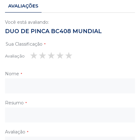
AVALIAÇÕES
Você está avaliando:
DUO DE PINCA BC408 MUNDIAL
Sua Classificação
Avaliação
1
2
3
4
5
estrela
estrelas
estrelas
estrelas
estrelas
Nome
Resumo
Avaliação