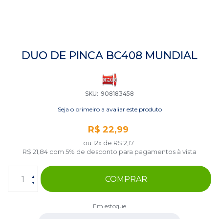
Saltar
para
DUO DE PINCA BC408 MUNDIAL
o
início
da
Galeria
SKU
908183458
de
imagens
Seja o primeiro a avaliar este produto
R$ 22,99
ou 12x de
R$ 2,17
R$ 21,84
com 5% de desconto para pagamentos à vista
COMPRAR
Em estoque