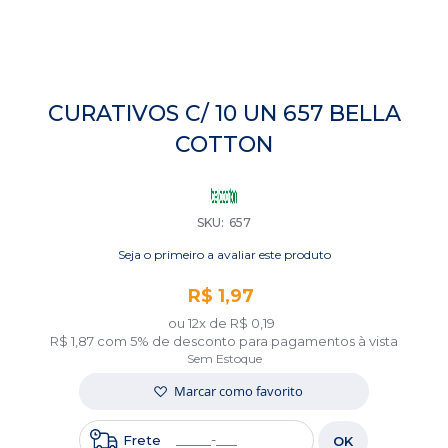
Saltar
para
CURATIVOS C/ 10 UN 657 BELLA
o
COTTON
início
da
Galeria
de
imagens
SKU
657
Seja o primeiro a avaliar este produto
R$ 1,97
ou 12x de
R$ 0,19
R$ 1,87
com 5% de desconto para pagamentos à vista
Sem Estoque
Marcar como favorito
Frete
OK