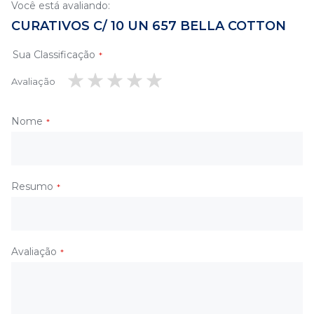
Você está avaliando:
CURATIVOS C/ 10 UN 657 BELLA COTTON
Sua Classificação
Avaliação
1
2
3
4
5
estrela
estrelas
estrelas
estrelas
estrelas
Nome
Resumo
Avaliação