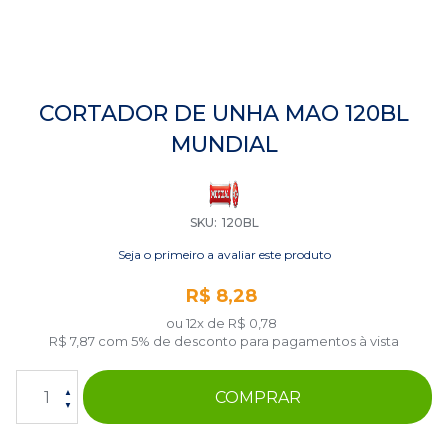
Saltar
para
CORTADOR DE UNHA MAO 120BL
o
MUNDIAL
início
da
Galeria
de
imagens
SKU
120BL
Seja o primeiro a avaliar este produto
R$ 8,28
ou 12x de
R$ 0,78
R$ 7,87
com 5% de desconto para pagamentos à vista
COMPRAR