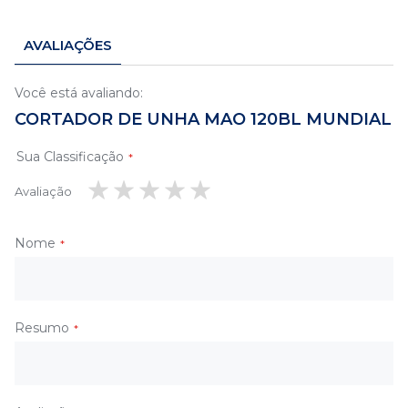
AVALIAÇÕES
Você está avaliando:
CORTADOR DE UNHA MAO 120BL MUNDIAL
Sua Classificação
Avaliação
1
2
3
4
5
estrela
estrelas
estrelas
estrelas
estrelas
Nome
Resumo