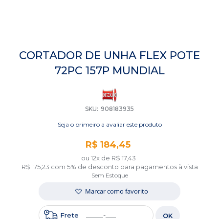
Saltar
para
CORTADOR DE UNHA FLEX POTE
o
72PC 157P MUNDIAL
início
da
Galeria
de
imagens
SKU
908183935
Seja o primeiro a avaliar este produto
R$ 184,45
ou 12x de
R$ 17,43
R$ 175,23
com 5% de desconto para pagamentos à vista
Sem Estoque
Marcar como favorito
Frete
OK