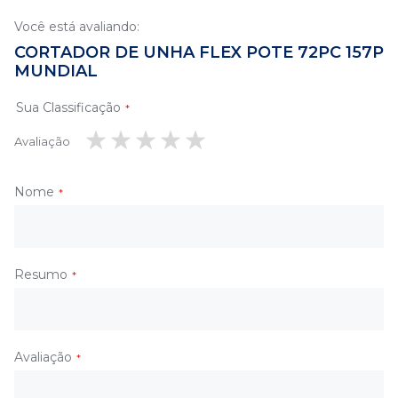
Você está avaliando:
CORTADOR DE UNHA FLEX POTE 72PC 157P
MUNDIAL
Sua Classificação
Avaliação
1
2
3
4
5
estrela
estrelas
estrelas
estrelas
estrelas
Nome
Resumo
Avaliação