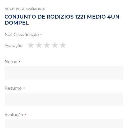
Você está avaliando:
CONJUNTO DE RODIZIOS 1221 MEDIO 4UN
DOMPEL
Sua Classificação
Avaliação
1
2
3
4
5
estrela
estrelas
estrelas
estrelas
estrelas
Nome
Resumo
Avaliação