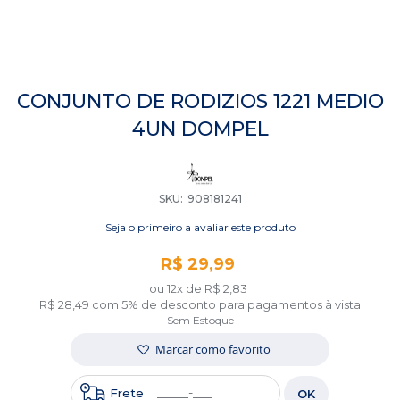
Saltar
para
CONJUNTO DE RODIZIOS 1221 MEDIO
o
4UN DOMPEL
início
da
Galeria
de
imagens
SKU
908181241
Seja o primeiro a avaliar este produto
R$ 29,99
ou 12x de
R$ 2,83
R$ 28,49
com 5% de desconto para pagamentos à vista
Sem Estoque
Marcar como favorito
Frete
OK