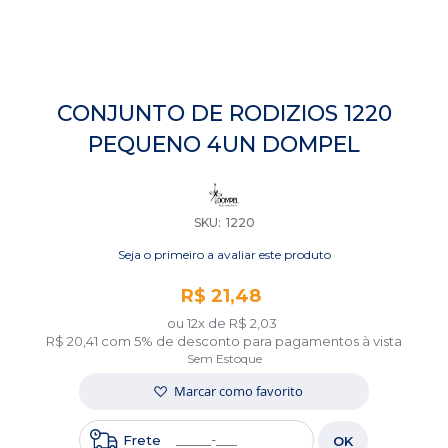
Saltar
para
CONJUNTO DE RODIZIOS 1220
o
PEQUENO 4UN DOMPEL
início
da
Galeria
de
imagens
SKU
1220
Seja o primeiro a avaliar este produto
R$ 21,48
ou 12x de
R$ 2,03
R$ 20,41
com 5% de desconto para pagamentos à vista
Sem Estoque
Marcar como favorito
Frete
OK