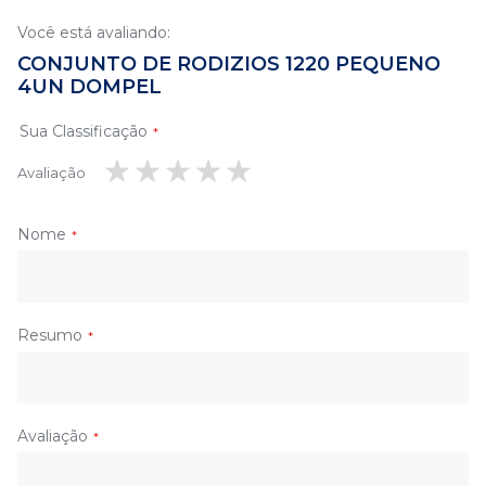
Você está avaliando:
CONJUNTO DE RODIZIOS 1220 PEQUENO
4UN DOMPEL
Sua Classificação
Avaliação
1
2
3
4
5
estrela
estrelas
estrelas
estrelas
estrelas
Nome
Resumo
Avaliação