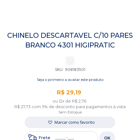
Saltar
para
CHINELO DESCARTAVEL C/10 PARES
o
BRANCO 4301 HIGIPRATIC
início
da
Galeria
de
imagens
SKU
908183501
Seja o primeiro a avaliar este produto
R$ 29,19
ou 12x de
R$ 2,76
R$ 27,73
com 5% de desconto para pagamentos à vista
Sem Estoque
Marcar como favorito
Frete
OK