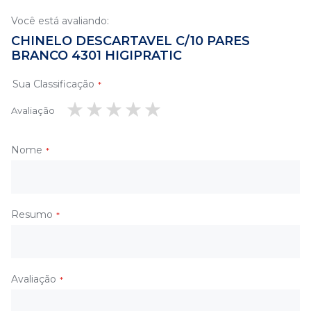
Você está avaliando:
CHINELO DESCARTAVEL C/10 PARES
BRANCO 4301 HIGIPRATIC
Sua Classificação
Avaliação
1
2
3
4
5
estrela
estrelas
estrelas
estrelas
estrelas
Nome
Resumo
Avaliação