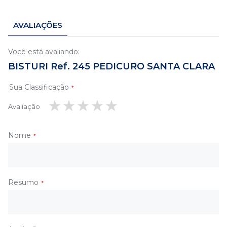
AVALIAÇÕES
Você está avaliando:
BISTURI Ref. 245 PEDICURO SANTA CLARA
Sua Classificação
Avaliação
1
2
3
4
5
estrela
estrelas
estrelas
estrelas
estrelas
Nome
Resumo