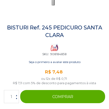
Saltar
para
BISTURI Ref. 245 PEDICURO SANTA
o
CLARA
início
da
Galeria
de
imagens
SKU
908184858
Seja o primeiro a avaliar este produto
R$ 7,48
ou 12x de
R$ 0,71
R$ 7,11
com 5% de desconto para pagamentos à vista
COMPRAR