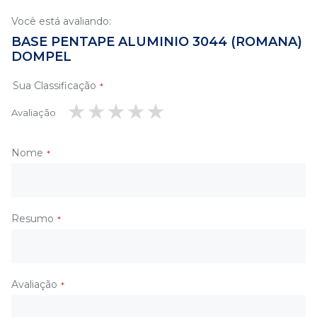
Você está avaliando:
BASE PENTAPE ALUMINIO 3044 (ROMANA)
DOMPEL
Sua Classificação
Avaliação
1
2
3
4
5
estrela
estrelas
estrelas
estrelas
estrelas
Nome
Resumo
Avaliação