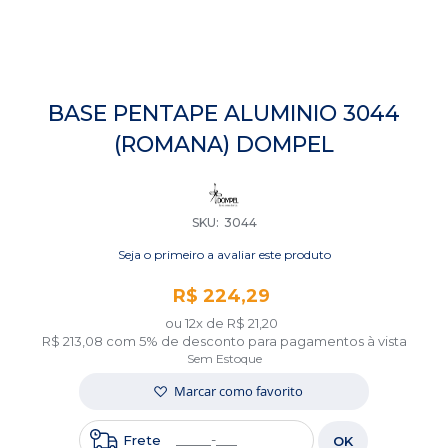
Saltar
para
BASE PENTAPE ALUMINIO 3044
o
(ROMANA) DOMPEL
início
da
Galeria
de
imagens
SKU
3044
Seja o primeiro a avaliar este produto
R$ 224,29
ou 12x de
R$ 21,20
R$ 213,08
com 5% de desconto para pagamentos à vista
Sem Estoque
Marcar como favorito
Frete
OK