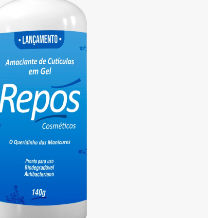
Bisturi e Cureta
Cortador de Unha
Tesouras
ESTERILIZADORES
ACESSÓRIOS
LIXAS