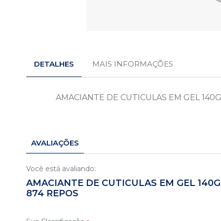
Saltar
para
o
DETALHES
MAIS INFORMAÇÕES
início
da
Galeria
de
AMACIANTE DE CUTICULAS EM GEL 140G
imagens
AVALIAÇÕES
Você está avaliando:
AMACIANTE DE CUTICULAS EM GEL 140G
874 REPOS