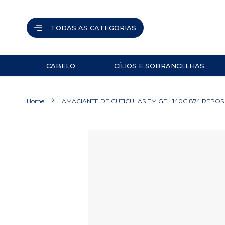
TODAS AS CATEGORIAS
CABELO
CÍLIOS E SOBRANCELHAS
ACESSÓRIOS
PINÇAS
Home
AMACIANTE DE CUTICULAS EM GEL 140G 874 REPOS
NAVALHETES
ACESSÓRIOS
Pular
para
TESOURAS
o
final
PRODUTOS
da
Galeria
de
imagens