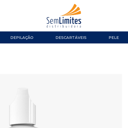
DEPILAÇÃO
DESCARTÁVEIS
PELE
ACESSÓRIOS
LUVAS
ESMALTES
TESOURA
Impala
MANICURE E PEDICURE
ACESSÓ
Repos
Cinco
TOALHAS
Dailus
Top Beauty
TOUCAS
DNA Italy
ALGODÃO
CUTELARIA
LENÇOL
Alicate de Cutícula
Alicate de Unha
Espátulas e Empurradores